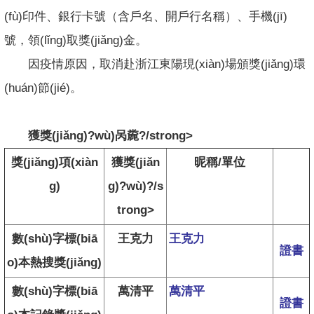
(fù)印件、銀行卡號（含戶名、開戶行名稱）、手機(jī)
號，領(lǐng)取獎(jiǎng)金。
因疫情原因，取消赴浙江東陽現(xiàn)場頒獎(jiǎng)環
(huán)節(jié)。
獲獎(jiǎng)?wù)呙麊?/strong>
獎(jiǎng)項(xiàn
獲獎(jiǎn
昵稱/單位
g)
g)?wù)?/s
trong>
數(shù)字標(biā
王克力
王克力
證書
o)本熱搜獎(jiǎng)
數(shù)字標(biā
萬清平
萬清平
證書