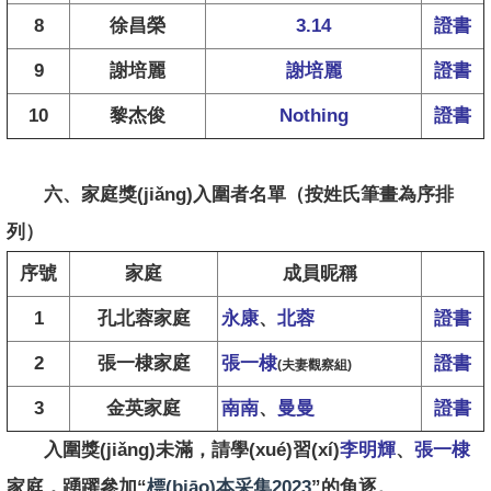
8
徐昌榮
3.14
證書
9
謝培麗
謝培麗
證書
10
黎杰俊
Nothing
證書
六、家庭獎(jiǎng)入圍者名單
（按姓氏筆畫為序排
列）
序號
家庭
成員昵稱
1
孔北蓉
家庭
永康
、
北蓉
證書
2
張一棣
家庭
張一棣
證書
(夫妻觀察組)
3
金英
家庭
南南
、
曼曼
證書
入圍獎(jiǎng)未滿，請學(xué)習(xí)
李明輝
、
張一棣
家庭，踴躍參加“
標(biāo)本采集2023
”的角逐。