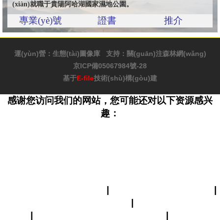
(xiàn)就職于貴陽阿哈湖國家濕地公園。
專業(yè)號
證書
推介
運(yùn)營：
生態(tài)圖像庫
支持：
關(guān)注森林網(wǎng)
京ICP備05067984號-28
基于
E-file
技術(shù)構(gòu)建
感谢您访问我们的网站，您可能还对以下资源感兴
趣：
久久久久国产精选亚洲av,欧美 一区二区在线观看,青
青青免费在线看视频,国产3p一区二区三区精品nv,国
产露脸对白在线播放,国产精品久久久久久久久高潮,日
本少妇深喉视频,男女视频在线一区二区,天天干天天日
天天添天天射
亚洲熟女熟妇天堂老女人
|
欧美人与动一级完整视频
|
成人国产综合视频在线观看一区
|
蜜桃视频精品一区二
区三区
|
人妻诱惑久久中文字幕在线视频
|
国产自拍福