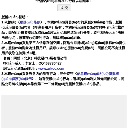
*評論內(nèi)容將在30分鐘以后顯示！
版權(quán)聲明：
1.依據(jù)《
服務(wù)條款
》，本網(wǎng)頁發(fā)布的原創(chuàng)作品，版權
(quán)歸發(fā)布者（即注冊用戶）所有；本網(wǎng)頁發(fā)布的轉(zhuǎn)載作
品，由發(fā)布者按照互聯(lián)網(wǎng)精神進(jìn)行分享，遵守相關(guān)法律
法規(guī)，無商業(yè)獲利行為，無版權(quán)糾紛。
2.本網(wǎng)頁是第三方信息存儲空間，阿酷公司是網(wǎng)絡(luò)服務(wù)提供
者，服務(wù)對象為注冊用戶。該項(xiàng)服務(wù)免費(fèi)，阿酷公司不向注冊
用戶收取任何費(fèi)用。
名稱：阿酷（北京）科技發(fā)展有限公司
聯(lián)系人：李女士，QQ468780427
網(wǎng)絡(luò)地址：
www.arkoo.com
3.本網(wǎng)頁參與各方的所有行為，完全遵守《
信息網(wǎng)絡(luò)傳播權
(quán)保護(hù)條例
》。如有侵權(quán)行為，請權(quán)利人通知阿酷公司，阿
酷公司將根據(jù)本條例第二十二條規(guī)定刪除侵權(quán)作品。