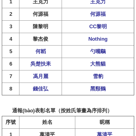
1
王克力
王克力
2
何源福
何源福
3
陳黎明
CC黎明
4
黎杰俊
Nothing
5
何韜
勺嘴鷸
6
吳楚扶耒
大熊貓
7
馮月麗
雪豹
8
錢佳弘
黑頸鶴
通報(bào)表彰名單
（按姓氏筆畫為序排列）
序號
姓名
昵稱
1
萬清平
萬清平