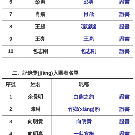
6
彭勇
彭勇
證書
7
肖飛
肖飛
證書
8
王超
噠噠噠
證書
9
王亮
王亮
證書
10
包志剛
包志剛
證書
二、記錄獎(jiǎng)入圍者名單
序號
姓名
昵稱
1
余長明
白熊之約
證書
2
陳琳
竹鄉(xiāng)豹
證書
3
向明貴
向明貴
證書
4
向明喜
一剪寒梅
證書