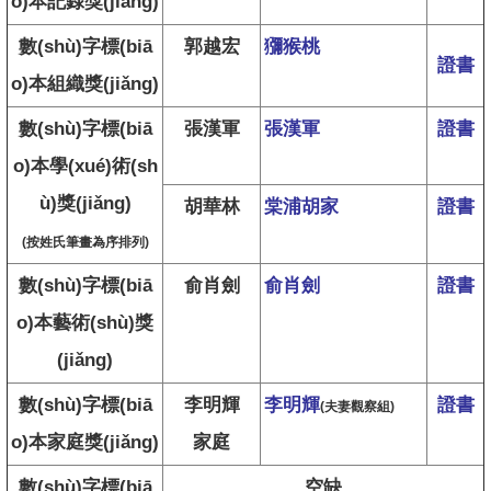
o)本記錄獎(jiǎng)
數(shù)字標(biā
郭越宏
獼猴桃
證書
o)本組織獎(jiǎng)
數(shù)字標(biā
張漢軍
張漢軍
證書
o)本學(xué)術(sh
ù)獎(jiǎng)
胡華林
棠浦胡家
證書
(按姓氏筆畫為序排列)
數(shù)字標(biā
俞肖劍
俞肖劍
證書
o)本藝術(shù)獎
(jiǎng)
數(shù)字標(biā
李明輝
李明輝
證書
(夫妻觀察組)
o)本家庭獎(jiǎng)
家庭
數(shù)字標(biā
空缺