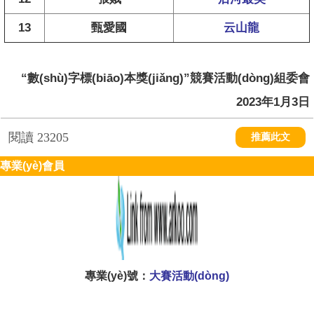
13
甄愛國
云山龍
“數(shù)字標(biāo)本獎(jiǎng)”競賽活動(dòng)組委會
2023年1月3日
閱讀
23205
推薦此文
專業(yè)會員
專業(yè)號：
大賽活動(dòng)