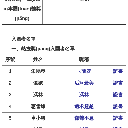
o)本團(tuán)體獎
(jiǎng)
入圍者名單
一、熱搜獎(jiǎng)入圍者名單
序號
姓名
昵稱
1
朱曉琴
玉蘭花
證書
2
張娥
后河最美
證書
3
馮林
馮林
證書
4
惠雪峰
追求超越
證書
5
卓小海
森聲不息
證書