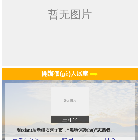
開辦個(gè)人展室
王和平
現(xiàn)居新疆石河子市，“濕地保護(hù)”志愿者。