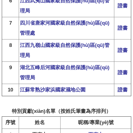
6
江西武夷山國家級自然保護(hù)區(qū)管
證書
理局
7
四川省唐家河國家級自然保護(hù)區(qū)
證書
管理處
8
江西九嶺山國家級自然保護(hù)區(qū)管
證書
理局
9
湖北五峰后河國家級自然保護(hù)區(qū)
證書
管理局
10
江蘇常熟沙家浜國家濕地公園
證書
特別貢獻(xiàn)名單
（按姓氏筆畫為序排列）
序號
姓名
昵稱/專業(yè)號