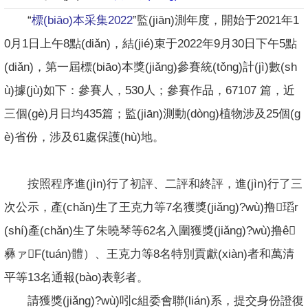
“
標(biāo)本采集2022
”監(jiān)測年度，開始于2021年1
0月1日上午8點(diǎn)，結(jié)束于2022年9月30日下午5點
(diǎn)，第一屆標(biāo)本獎(jiǎng)參賽統(tǒng)計(jì)數(sh
ù)據(jù)如下：參賽人，530人；參賽作品，67107 篇，近
三個(gè)月日均435篇；監(jiān)測動(dòng)植物涉及25個(g
è)省份，涉及61處保護(hù)地。
按照程序進(jìn)行了初評、二評和終評，進(jìn)行了三
次公示，產(chǎn)生了王克力等7名獲獎(jiǎng)?wù)撸瑫r
(shí)產(chǎn)生了朱曉琴等62名入圍獲獎(jiǎng)?wù)撸ê
彝ァF(tuán)體）、王克力等8名特別貢獻(xiàn)者和萬清
平等13名通報(bào)表彰者。
請獲獎(jiǎng)?wù)吲c組委會聯(lián)系，提交身份證復