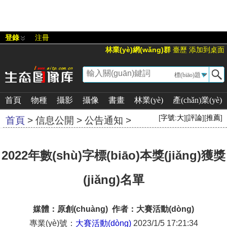
天日天天添天天射
登錄
注冊
林業(yè)網(wǎng)群
臺歷
添加到桌面
▼
首頁
物種
攝影
攝像
書畫
林業(yè)
產(chǎn)業(yè)
[
字號:
大
][
評論
][
推薦
]
首頁
>
信息公開
>
公告通知
>
2022年數(shù)字標(biāo)本獎(jiǎng)獲獎
(jiǎng)名單
媒體：原創(chuàng) 作者：大賽活動(dòng)
專業(yè)號：
大賽活動(dòng)
2023/1/5 17:21:34