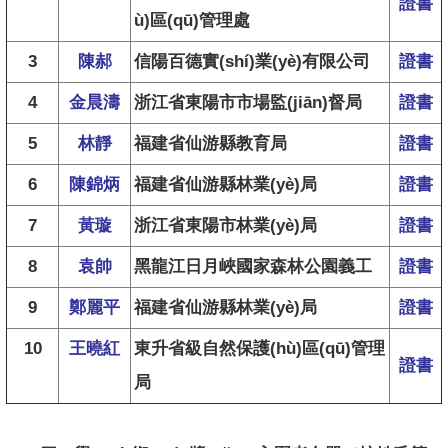
證書
ù)區(qū)管理處
3
陳郝
信陽百德實(shí)業(yè)有限公司
證書
4
金晨濤
浙江省東陽市市場監(jiān)督局
證書
5
林靜
福建省仙游縣教育局
證書
6
陳錦炳
福建省仙游縣林業(yè)局
證書
7
黃璇
浙江省東陽市林業(yè)局
證書
8
袁帥
黑龍江日月峽國家森林公園義工
證書
9
鄭麗平
福建省仙游縣林業(yè)局
證書
10
王曉紅
東升省級自然保護(hù)區(qū)管理
證書
局