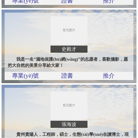
專業(yè)號
證書
推介
史殿才
我是一名“濕地保護(hù)網(wǎng)”的志愿者，喜歡攝影，愿
把大自然的美景分享給大家！
專業(yè)號
證書
推介
張海波
貴州貴陽人，工程師，碩士，生態(tài)學(xué)在讀博士，現