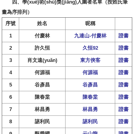
四、學(xué)術(shù)獎(jiǎng)入圍者名單
（按姓氏筆
畫為序排列）
序號
姓名
昵稱
1
付慶林
九連山-付慶林
證書
2
許久恒
久恒92
證書
3
肖文遠(yuǎn)
東方俠客
證書
4
何源福
何源福
證書
5
谷彥昌
谷彥昌
證書
6
陳春棠
陳春棠
證書
7
林昌勇
林昌勇
證書
8
諶利民
諶利民
證書
9
甄愛國
云山龍
證書