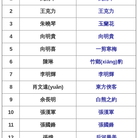
2
王克力
王克力
3
朱曉琴
玉蘭花
4
向明貴
向明貴
5
向明喜
一剪寒梅
6
陳琳
竹鄉(xiāng)豹
7
李明輝
李明輝
8
肖文遠(yuǎn)
東方俠客
9
余長明
白熊之約
10
張漢軍
張漢軍
11
張國鋒
張國鋒
12
張娥
后河最美