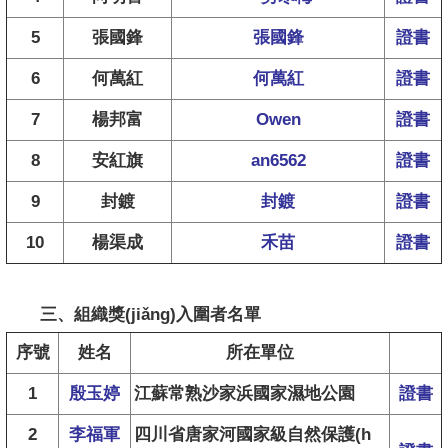
5
張國鋒
張國鋒
證書
6
何萬紅
何萬紅
證書
7
楊邦富
Owen
證書
8
安紅旗
an6562
證書
9
封鍍
封鍍
證書
10
楊渠成
禾苗
證書
三、組織獎(jiǎng)入圍者名單
序號
姓名
所在單位
1
殷玉婷
江蘇常熟沙家浜國家濕地公園
證書
2
李福軍
四川省唐家河國家級自然保護(h